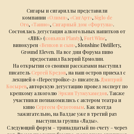
Сигары и сигариллы представили
компании
«Олимп»
,
«СигАрт»
,
Siglo de
Oro
,
«Таино»
,
Сигарный дом «Фортуна»
.
Состоялась дегустация алкогольных напитков от
«ЛВК» (
коньяки Planty
),
Fort Wine
,
винокурен
«Венков и сын»
, Slonshine Distillery,
Ground Eleven. На все дни Форума пиво
предоставил Валерий Ермолин.
На открытии со своими рассказами выступил
писатель
Сергей Кредов
, на наш остров приехал с
лекцией о «Перестройке-2» писатель
Дмитрий
Косырев
, авторскую дегустацию провел эксперт по
крепкому алкоголю
Эркин Тузмухамедов
. Также
участники познакомились с актером театра и
кино
Сергеем Федотовым
. Как всегда
зажигательно, на Валдае уже в третий раз
выступила группа «Лады».
Следующий форум – тринадцатый по счету – через